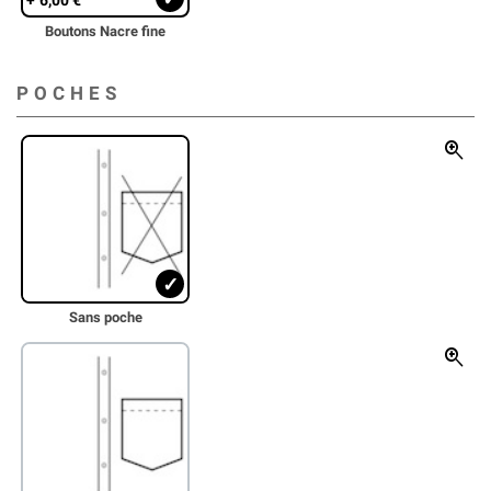
Boutons Nacre fine
POCHES
zoom_in
Sans poche
zoom_in