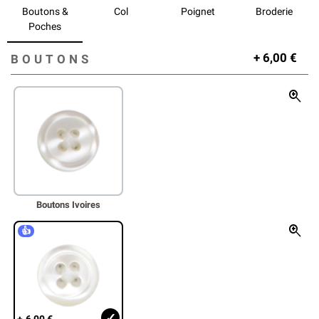
Boutons &
Col
Poignet
Broderie
Poches
+
6,00
€
BOUTONS
zoom_in
Boutons Ivoires
zoom_in
👍
+
6,00
€